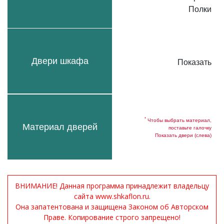
Полки
Двери шкафа
Показать
*
Чтобы выбрать материал,
Материал дверей
поставьте галочку
Показать двери (слева)
ВНИМАНИЕ! Данная программа принадлежит владельцу
сайта www.shkaflon.ru.
Она запатентована и защищена Законом об Авторском
Праве. Копирование строго запрещено!