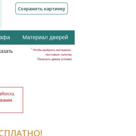
кафа
Материал дверей
*
Чтобы выбрать материал,
азать
поставьте галочку
Показать двери (слева)
lon.ru.
ование
СПЛАТНО!