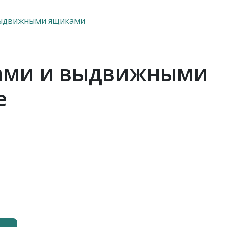
 выдвижными ящиками
ками и выдвижными
е