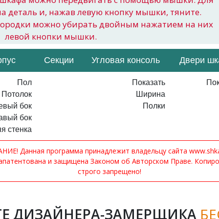
на деталь и, нажав левую кнопку мышки, тяните.
городки можно убирать двойным нажатием на них
левой кнопки мышки.
рпус
Секции
Угловая консоль
Двери ш
Пол
Показать
Пок
Потолок
Ширина
евый бок
Полки
авый бок
я стенка
ИЕ! Данная программа принадлежит владельцу сайта www.shkaf
апатентована и защищена Законом об Авторском Праве. Копир
строго запрещено!
Е ДИЗАЙНЕРА-ЗАМЕРЩИКА
БЕ