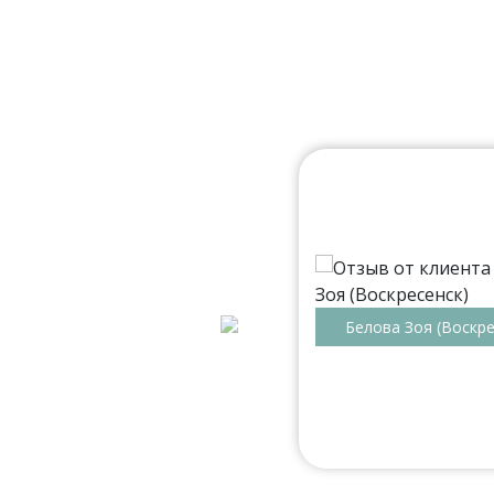
мальная. Есть салоны в
ии. Читал, что по
еня отошла кромка на одной
ующий день. Поэтому у меня
овора оформляют через
 доволен. Наверное, в целом
Белова Зоя (Воскре
г. распашной шкаф в спальню