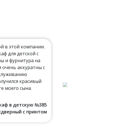
й в этой компании.
ф для детской с
ы и фурнитура на
 очень аккуратны с
бслуживанию
олучился красивый
Власов Алексей (Дрезна)
е моего сына.
шкаф в детскую №385
хдверный с принтом