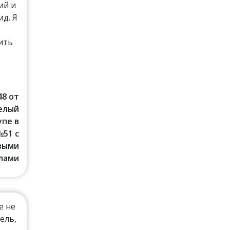
ий и
д. Я
ить
48 от
Белый
упе в
№51 с
выми
лами
е не
ель,