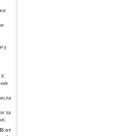
оки
ли
и у
и
 К
ния
несла
е за
ис.
45 от