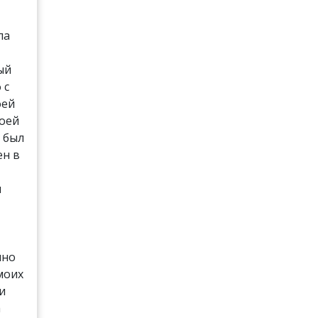
ла
ый
 с
оей
моей
 был
ен в
и
чно
моих
 и
а