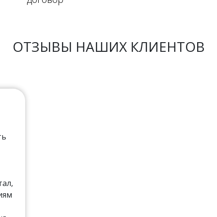
ОТЗЫВЫ НАШИХ КЛИЕНТОВ
ть
тал,
иям