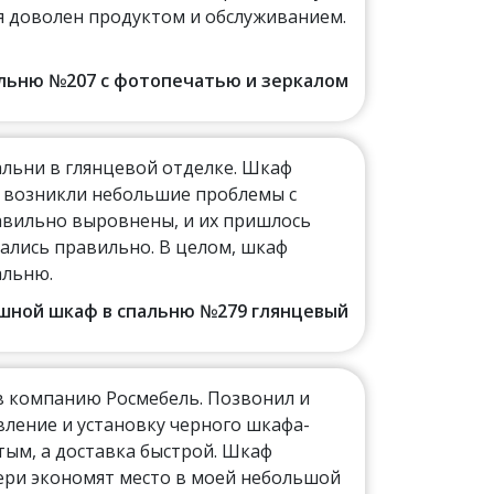
 я доволен продуктом и обслуживанием.
пальню №207 с фотопечатью и зеркалом
альни в глянцевой отделке. Шкаф
е возникли небольшие проблемы с
авильно выровнены, и их пришлось
ались правильно. В целом, шкаф
альню.
пашной шкаф в спальню №279 глянцевый
 в компанию Росмебель. Позвонил и
вление и установку черного шкафа-
стым, а доставка быстрой. Шкаф
ери экономят место в моей небольшой