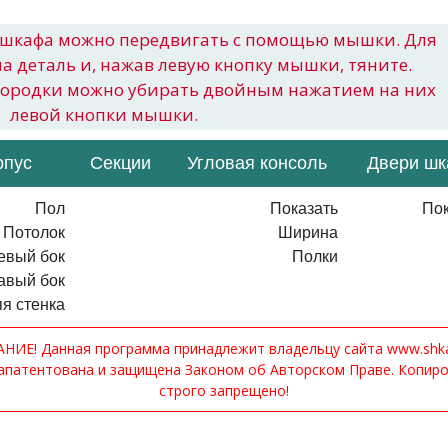
шкафа можно передвигать с помощью мышки. Для
на деталь и, нажав левую кнопку мышки, тяните.
городки можно убирать двойным нажатием на них
левой кнопки мышки.
рпус
Секции
Угловая консоль
Двери ш
Пол
Показать
Пок
Потолок
Ширина
евый бок
Полки
авый бок
я стенка
ИЕ! Данная программа принадлежит владельцу сайта www.shkaf
апатентована и защищена Законом об Авторском Праве. Копир
строго запрещено!