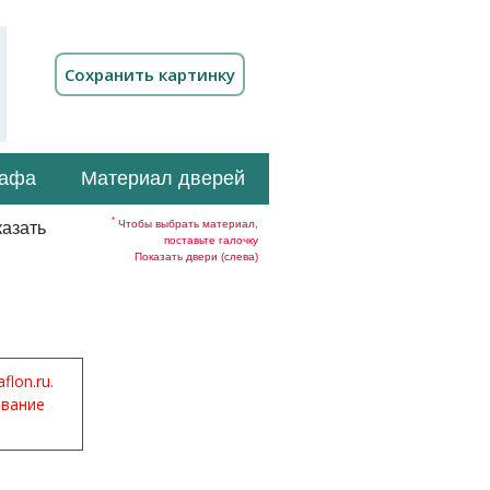
кафа
Материал дверей
*
Чтобы выбрать материал,
азать
поставьте галочку
Показать двери (слева)
lon.ru.
ование