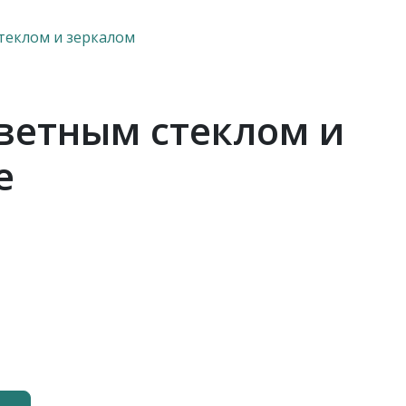
теклом и зеркалом
ветным стеклом и
е