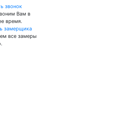
ь звонок
воним Вам в
е время.
ь замерщика
ем все замеры
.