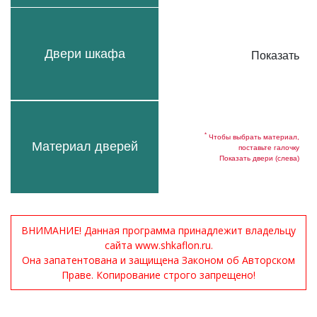
Двери шкафа
Показать
*
Чтобы выбрать материал,
Материал дверей
поставьте галочку
Показать двери (слева)
ВНИМАНИЕ! Данная программа принадлежит владельцу
сайта www.shkaflon.ru.
Она запатентована и защищена Законом об Авторском
Праве. Копирование строго запрещено!