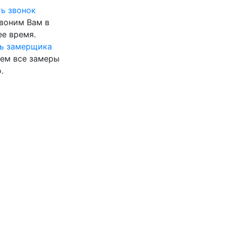
ь звонок
воним Вам в
е время.
ь замерщика
ем все замеры
.