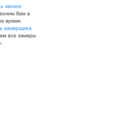
ь звонок
воним Вам в
е время.
ь замерщика
ем все замеры
.