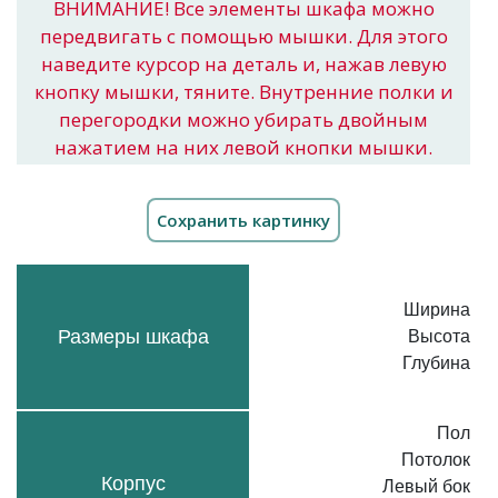
ВНИМАНИЕ! Все элементы шкафа можно
передвигать с помощью мышки. Для этого
наведите курсор на деталь и, нажав левую
кнопку мышки, тяните. Внутренние полки и
перегородки можно убирать двойным
нажатием на них левой кнопки мышки.
Ширина
Размеры шкафа
Высота
Глубина
Пол
Потолок
Корпус
Левый бок