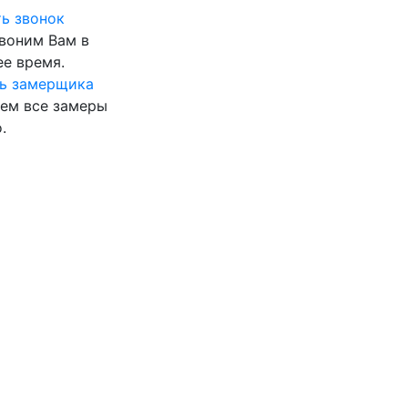
ь звонок
воним Вам в
е время.
ь замерщика
ем все замеры
.