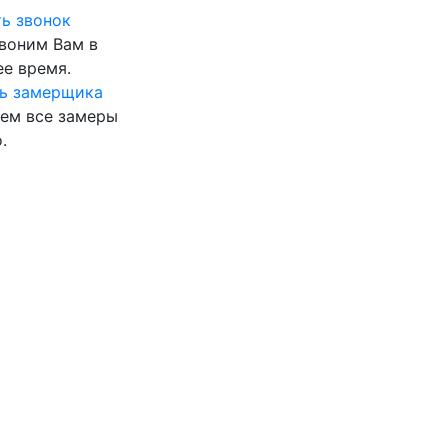
ь звонок
воним Вам в
е время.
ь замерщика
ем все замеры
.