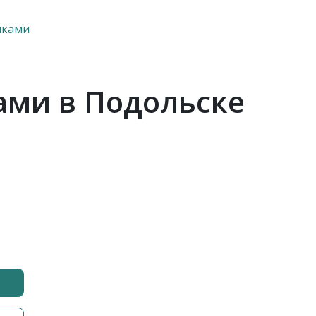
лками
ами в Подольске