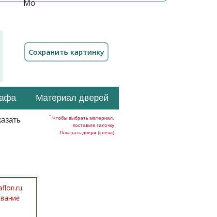
кафа
Материал дверей
*
Чтобы выбрать материал,
азать
поставьте галочку
Показать двери (слева)
lon.ru.
ование