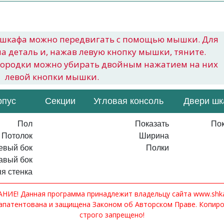
шкафа можно передвигать с помощью мышки. Для
на деталь и, нажав левую кнопку мышки, тяните.
городки можно убирать двойным нажатием на них
левой кнопки мышки.
рпус
Секции
Угловая консоль
Двери ш
Пол
Показать
Пок
Потолок
Ширина
евый бок
Полки
авый бок
я стенка
ИЕ! Данная программа принадлежит владельцу сайта www.shkaf
апатентована и защищена Законом об Авторском Праве. Копир
строго запрещено!