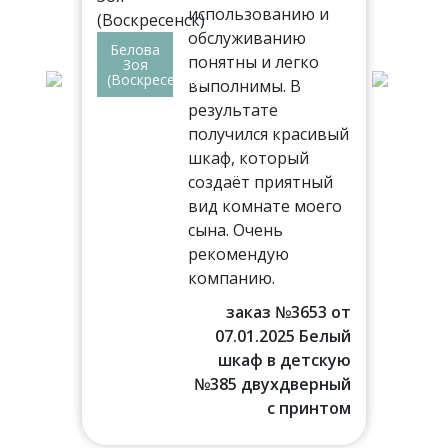
использованию и
обслуживанию
Белова
ез
понятны и легко
Вл
Зоя
Але
(Воскресенск)
выполнимы. В
(Др
,
результате
получился красивый
лом
шкаф, который
создаёт приятный
!
вид комнате моего
сына. Очень
77 от
рекомендую
016 г.
компанию.
аф в
льню
заказ №3653 от
07.01.2025 Белый
шкаф в детскую
№385 двухдверный
с принтом