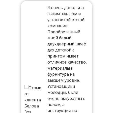
Я очень довольна
своим заказом и
установкой в этой
ть
компании.
Приобретенный
мной белый
двухдверный шкаф
тал,
для детской с
иям
принтом имеет
отличное качество,
ня
материалы и
 на
фурнитура на
высшем уровне.
Установщики
молодцы, были
ь.
очень аккуратны с
 все
полом, а
инструкции по