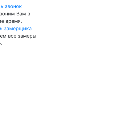
ь звонок
воним Вам в
е время.
ь замерщика
ем все замеры
.