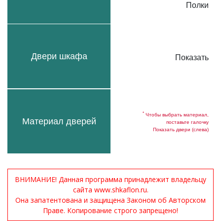
Полки
Двери шкафа
Показать
*
Чтобы выбрать материал,
Материал дверей
поставьте галочку
Показать двери (слева)
ВНИМАНИЕ! Данная программа принадлежит владельцу
сайта www.shkaflon.ru.
Она запатентована и защищена Законом об Авторском
Праве. Копирование строго запрещено!