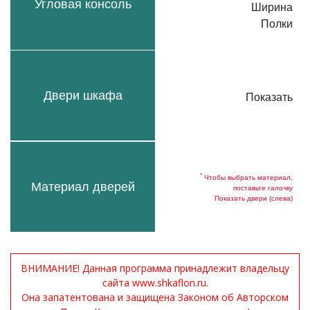
Угловая консоль
Ширина
Полки
Двери шкафа
Показать
*
Чтобы выбрать материал,
Материал дверей
поставьте галочку
Показать двери (слева)
ВНИМАНИЕ! Данная программа принадлежит владельцу
сайта www.shkaflon.ru.
Она запатентована и защищена Законом об Авторском