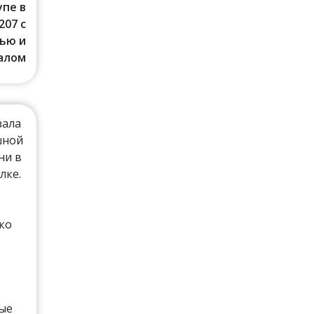
упе в
207 с
ью и
алом
зала
шной
ни в
лке.
ко
рые