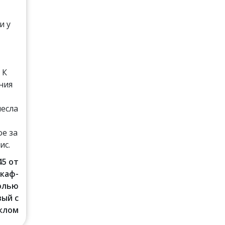
и у
и
 К
ния
несла
е за
ис.
45 от
Шкаф-
солью
ый с
клом