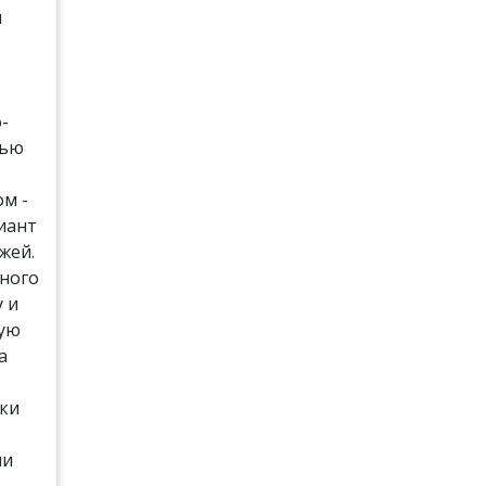
и
-
лью
м -
иант
жей.
много
у и
ную
а
оки
ли