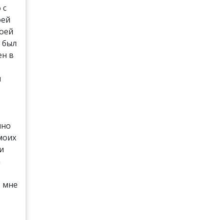
 с
оей
моей
 был
ен в
и
чно
моих
 и
а
т мне