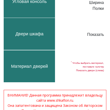
Угловая консоль
Ширина
Полки
Двери шкафа
Показать
*
Чтобы выбрать материал,
Материал дверей
поставьте галочку
Показать двери (слева)
ВНИМАНИЕ! Данная программа принадлежит владельцу
сайта www.shkaflon.ru.
Она запатентована и защищена Законом об Авторском