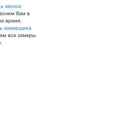
ь звонок
воним Вам в
е время.
ь замерщика
ем все замеры
.