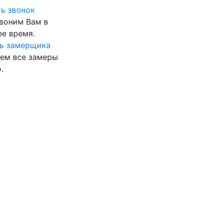
ь звонок
воним Вам в
е время.
ь замерщика
ем все замеры
.