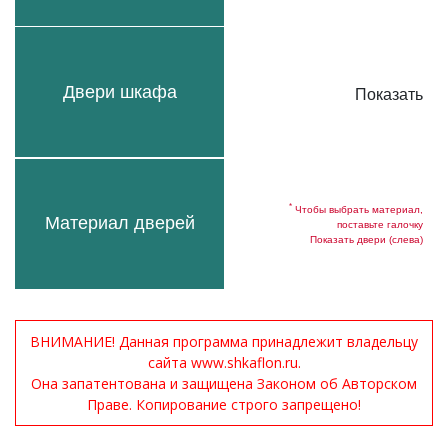
Двери шкафа
Показать
*
Чтобы выбрать материал,
Материал дверей
поставьте галочку
Показать двери (слева)
ВНИМАНИЕ! Данная программа принадлежит владельцу
сайта www.shkaflon.ru.
Она запатентована и защищена Законом об Авторском
Праве. Копирование строго запрещено!