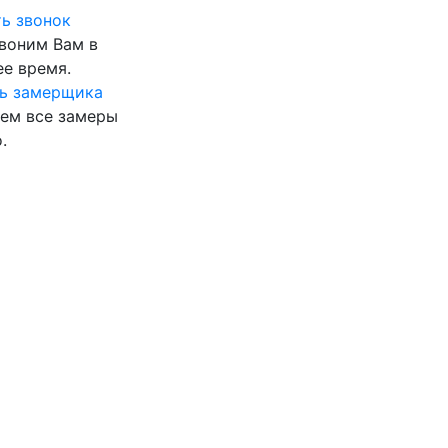
ь звонок
воним Вам в
е время.
ь замерщика
ем все замеры
.