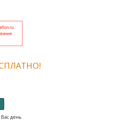
lon.ru.
ование
СПЛАТНО!
 Вас день