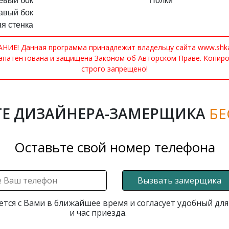
евый бок
Полки
авый бок
я стенка
ИЕ! Данная программа принадлежит владельцу сайта www.shkaf
апатентована и защищена Законом об Авторском Праве. Копир
строго запрещено!
Е ДИЗАЙНЕРА-ЗАМЕРЩИКА
БЕ
Оставьте свой номер телефона
Вызвать замерщика
ется с Вами в ближайшее время и согласует удобный для
и час приезда.