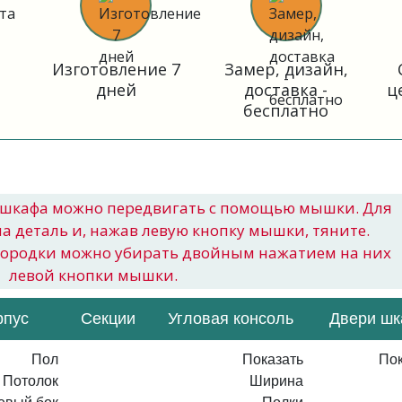
Изготовление 7
Замер, дизайн,
дней
доставка -
ц
бесплатно
шкафа можно передвигать с помощью мышки. Для
на деталь и, нажав левую кнопку мышки, тяните.
городки можно убирать двойным нажатием на них
левой кнопки мышки.
рпус
Секции
Угловая консоль
Двери ш
Пол
Показать
Пок
Потолок
Ширина