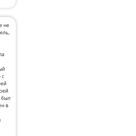
е не
ель,
ла
ый
 с
оей
моей
 был
ен в
и