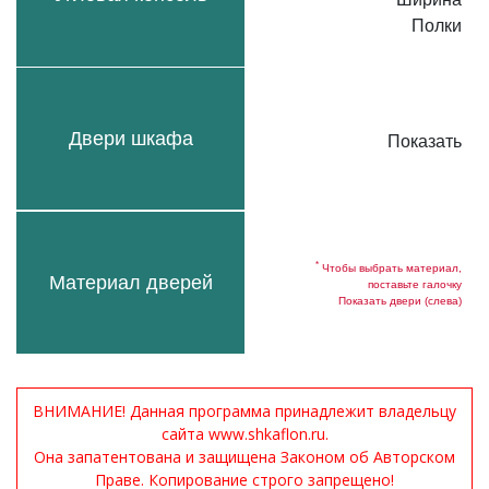
Полки
Двери шкафа
Показать
*
Чтобы выбрать материал,
Материал дверей
поставьте галочку
Показать двери (слева)
ВНИМАНИЕ! Данная программа принадлежит владельцу
сайта www.shkaflon.ru.
Она запатентована и защищена Законом об Авторском
Праве. Копирование строго запрещено!