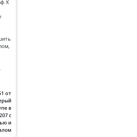
ф. К
г
шить
лом,
.
51 от
Серый
упе в
207 с
ью и
алом