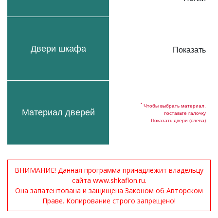
Двери шкафа
Показать
*
Чтобы выбрать материал,
Материал дверей
поставьте галочку
Показать двери (слева)
ВНИМАНИЕ! Данная программа принадлежит владельцу
сайта www.shkaflon.ru.
Она запатентована и защищена Законом об Авторском
Праве. Копирование строго запрещено!