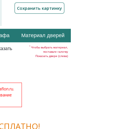
кафа
Материал дверей
*
Чтобы выбрать материал,
азать
поставьте галочку
Показать двери (слева)
lon.ru.
ование
СПЛАТНО!