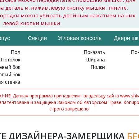
на деталь и, нажав левую кнопку мышки, тяните.
городки можно убирать двойным нажатием на них
левой кнопки мышки.
рпус
Секции
Угловая консоль
Двери ш
Пол
Показать
Пок
Потолок
Ширина
евый бок
Полки
авый бок
я стенка
ИЕ! Данная программа принадлежит владельцу сайта www.shkaf
апатентована и защищена Законом об Авторском Праве. Копир
строго запрещено!
Е ДИЗАЙНЕРА-ЗАМЕРЩИКА
БЕ