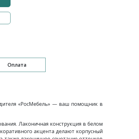
Оплата
одителя «РосМебель» — ваш помощник в
вания. Лаконичная конструкция в белом
декоративного акцента делают корпусный
 а также лаконичное сочетание оттенков