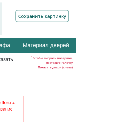
кафа
Материал дверей
*
Чтобы выбрать материал,
азать
поставьте галочку
Показать двери (слева)
lon.ru.
ование