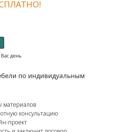
СПЛАТНО!
 Вас день
мебели по индивидуальным
ы материалов
мотную консультацию
йн-проект
ость и заключит договор