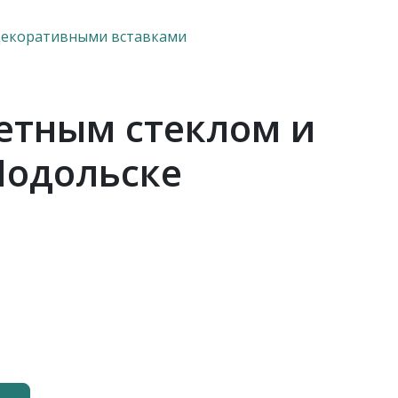
 декоративными вставками
етным стеклом и
Подольске