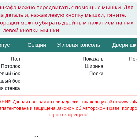
шкафа можно передвигать с помощью мышки. Для
на деталь и, нажав левую кнопку мышки, тяните.
городки можно убирать двойным нажатием на них
левой кнопки мышки.
рпус
Секции
Угловая консоль
Двери ш
Пол
Показать
Пок
Потолок
Ширина
евый бок
Полки
авый бок
я стенка
ИЕ! Данная программа принадлежит владельцу сайта www.shkaf
апатентована и защищена Законом об Авторском Праве. Копир
строго запрещено!