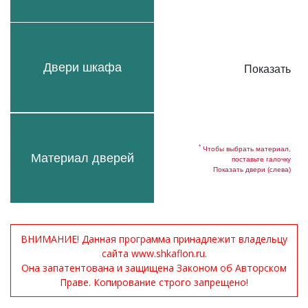
Двери шкафа
Показать
*
Чтобы выбрать материал,
Материал дверей
поставьте галочку
Показать двери (слева)
ВНИМАНИЕ! Данная программа принадлежит владельцу
сайта www.shkaflon.ru.
Она запатентована и защищена Законом об Авторском
Праве. Копирование строго запрещено!