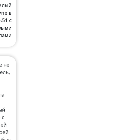
Белый
упе в
№51 с
выми
лами
е не
ель,
ла
ый
 с
оей
моей
 был