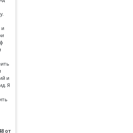
у.
 и
ои
аф
м
зить
и
ий и
д. Я
ить
48 от