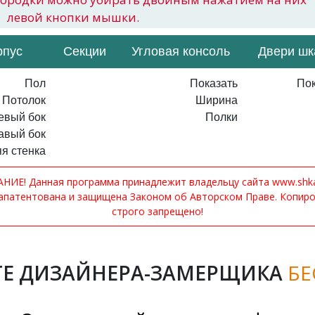
левой кнопки мышки.
рпус
Секции
Угловая консоль
Двери ш
Пол
Показать
Пок
Потолок
Ширина
евый бок
Полки
авый бок
я стенка
ИЕ! Данная программа принадлежит владельцу сайта www.shkaf
апатентована и защищена Законом об Авторском Праве. Копир
строго запрещено!
Е ДИЗАЙНЕРА-ЗАМЕРЩИКА
БЕ