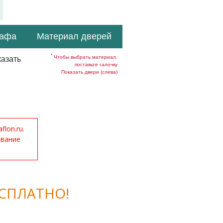
кафа
Материал дверей
*
Чтобы выбрать материал,
азать
поставьте галочку
Показать двери (слева)
lon.ru.
ование
СПЛАТНО!