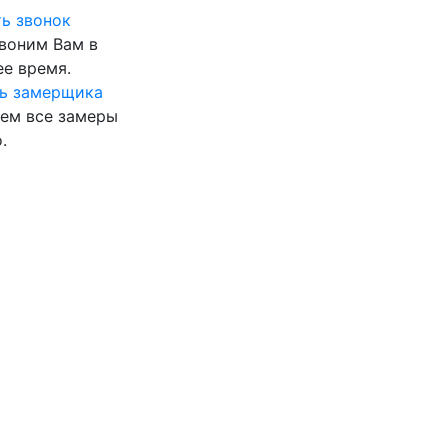
ь звонок
воним Вам в
е время.
ь замерщика
ем все замеры
.