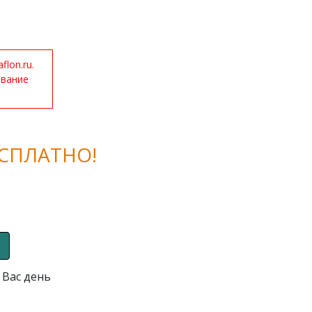
lon.ru.
ование
СПЛАТНО!
 Вас день