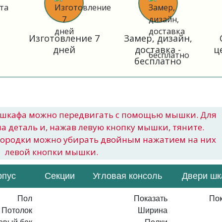
Изготовление 7
Замер, дизайн,
дней
доставка -
ц
бесплатно
шкафа можно передвигать с помощью мышки. Для
на деталь и, нажав левую кнопку мышки, тяните.
городки можно убирать двойным нажатием на них
левой кнопки мышки.
рпус
Секции
Угловая консоль
Двери ш
Пол
Показать
Пок
Потолок
Ширина