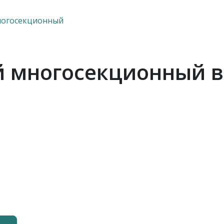
ногосекционный
й многосекционный в