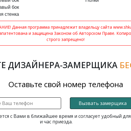
евый бок
Полки
авый бок
я стенка
ИЕ! Данная программа принадлежит владельцу сайта www.shkaf
апатентована и защищена Законом об Авторском Праве. Копир
строго запрещено!
Е ДИЗАЙНЕРА-ЗАМЕРЩИКА
БЕ
Оставьте свой номер телефона
Вызвать замерщика
ется с Вами в ближайшее время и согласует удобный для
и час приезда.