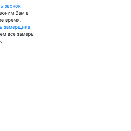
ь звонок
воним Вам в
е время.
ь замерщика
ем все замеры
.